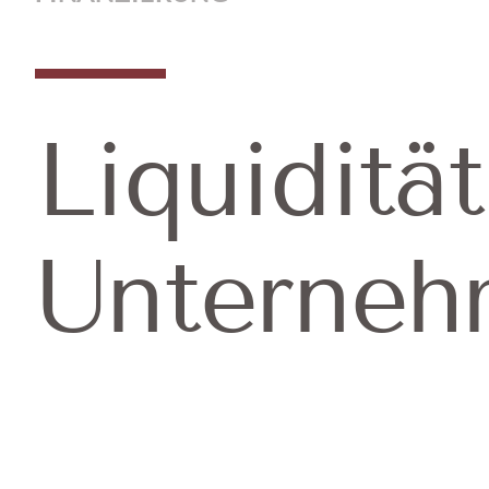
CYBER-UN
FINA
Liquidität
Unterne