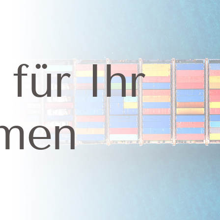
D VERTRAUENSSCHADENVER
NZIERUNG VON ANLAGEVER
 für Ihr
DOWNLOADS
hmen
ÜBER UNS
KONTAKT