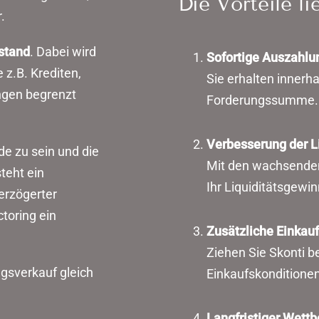
Die Vorteile l
.
stand
. Dabei wird
Sofortige Auszahlu
 z.B. Krediten,
Sie erhalten innerh
ngen begrenzt
Forderungssumme.
Verbesserung der Li
ide zu sein und die
Mit den wachsenden 
eht ein
Ihr Liquiditätsgewin
erzögerter
toring ein
Zusätzliche Einkauf
Ziehen Sie Skonti b
gsverkauf gleich
Einkaufskonditionen
Langfristiger Wettb