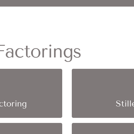
Factorings
uft und der Factor
Das Debitorenmanage
nwesen
übernimm
ctoring
Stil