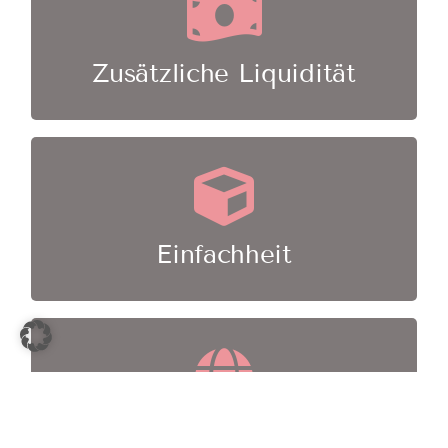
Mit Bürgschaftsrahmen entlasten Sie die
Kreditlimite Ihrer Banken
Zusätzliche Liquidität
Bürgschaften werden häufig zügig
und ohne Bilanzprüfung bereitgestellt
Einfachheit
Die von uns vermittelten
Bürgschaftsanbieter genießen Ansehen bei
privaten und öffentlichen Auftraggebern
Internationale Anerkennung